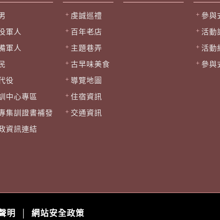
男
虔誠巡禮
參與
役軍人
百年老店
活動
備軍人
主題巷弄
活動
民
古早味美食
參與
代役
導覽地圖
訓中心專區
住宿資訊
專集訓證書補發
交通資訊
政資訊連結
聲明
網站安全政策
│