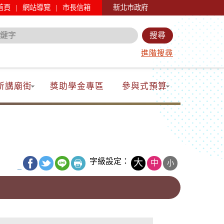
|
|
首頁
網站導覽
市長信箱
新北市政府
進階搜尋
所講廟街
獎助學金專區
參與式預算
字級設定：
大
中
小
_