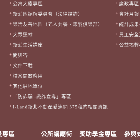
公寓大廈專區
廉政專區
新莊區調解委員會（法律諮詢）
會計月報
樂活友善地圖（老人共餐、銀髮俱樂部）
統計成果
大眾運輸
員工安全
新莊生活講座
公益揭弊
問與答
文件下載
檔案開放應用
其他駐地單位
「防詐騙 -識詐宣導」專區
I-Land新北不動產愛連網 375租約相關資訊
役專區
公所講廟街
獎助學金專區
參與