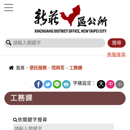
進入內容區塊
進階搜尋
首頁
>
便民服務
>
問與答
>
工務課
字級設定：
大
中
小
_
工務課
依關鍵字搜尋