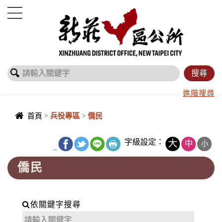
進入內容區塊
進階搜尋
首頁
>
兵役專區
>
僑民
字級設定：
大
中
小
_
僑民
依關鍵字搜尋