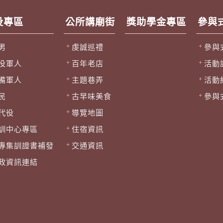
役專區
公所講廟街
獎助學金專區
參與
男
虔誠巡禮
參與
役軍人
百年老店
活動
備軍人
主題巷弄
活動
民
古早味美食
參與
代役
導覽地圖
訓中心專區
住宿資訊
專集訓證書補發
交通資訊
政資訊連結