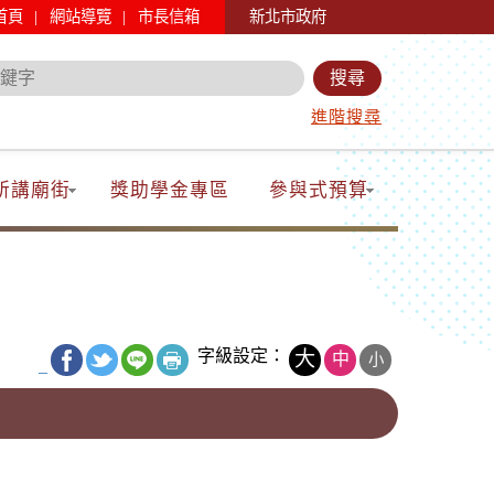
|
|
首頁
網站導覽
市長信箱
新北市政府
進階搜尋
所講廟街
獎助學金專區
參與式預算
字級設定：
大
中
小
_