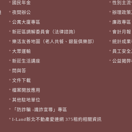
國民年金
性別主流
機
夜間辦公
辦理政策
公寓大廈專區
廉政專區
新莊區調解委員會（法律諮詢）
會計月報
樂活友善地圖（老人共餐、銀髮俱樂部）
統計成果
大眾運輸
員工安全
新莊生活講座
公益揭弊
問與答
文件下載
檔案開放應用
其他駐地單位
「防詐騙 -識詐宣導」專區
I-Land新北不動產愛連網 375租約相關資訊