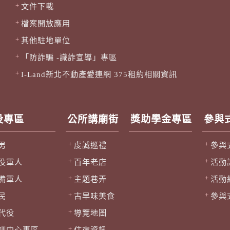
文件下載
檔案開放應用
其他駐地單位
「防詐騙 -識詐宣導」專區
I-Land新北不動產愛連網 375租約相關資訊
役專區
公所講廟街
獎助學金專區
參與
男
虔誠巡禮
參與
役軍人
百年老店
活動
備軍人
主題巷弄
活動
民
古早味美食
參與
代役
導覽地圖
訓中心專區
住宿資訊