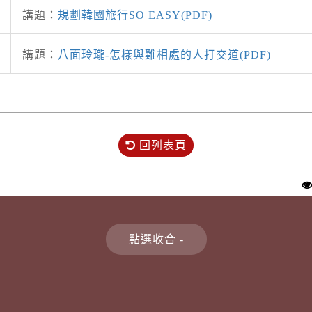
講題：
規劃韓國旅行SO EASY(PDF)
講題：
八面玲瓏-怎樣與難相處的人打交道(PDF)
回列表頁