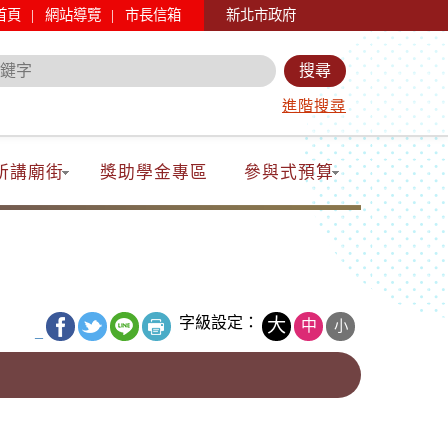
|
|
首頁
網站導覽
市長信箱
新北市政府
進階搜尋
所講廟街
獎助學金專區
參與式預算
字級設定：
大
中
小
_