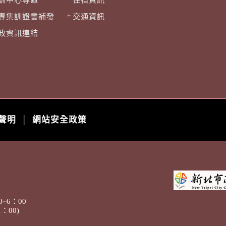
專集訓證書補發
交通資訊
政資訊連結
聲明
網站安全政策
│
~6：00
00)