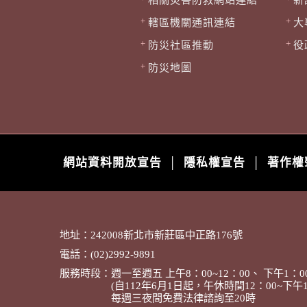
轄區機關通訊連結
大
防災社區推動
役
防災地圖
網站資料開放宣告
隱私權宣告
著作權
│
│
地址：242008新北市新莊區中正路176號
電話：(02)2992-9891
服務時段：週一至週五 上午8：00~12：00、 下午1：00
(自112年6月1日起，午休時間12：00~下午1：
每週三夜間免費法律諮詢至20時